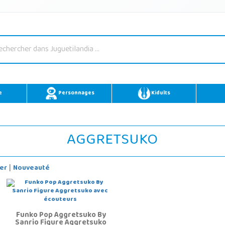
e
Personnages
Kidults
AGGRETSUKO
er
Nouveauté
|
Funko Pop Aggretsuko By
Sanrio Figure Aggretsuko