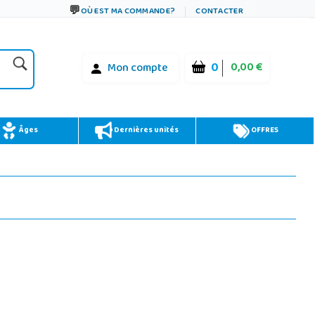
OÙ EST MA COMMANDE?
CONTACTER
0
0,00 €
Mon compte
Âges
Dernières unités
OFFRES