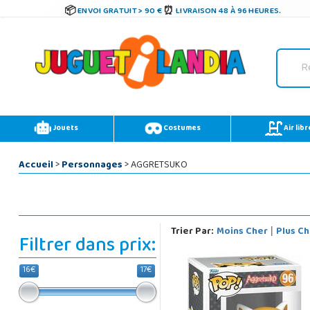
ENVOI GRATUIT > 90 €
LIVRAISON 48 À 96 HEURES.
Jouets
Costumes
Air libr
Accueil
>
Personnages
> AGGRETSUKO
Trier Par:
Moins Cher
Plus Ch
|
Filtrer dans prix:
16€
17€