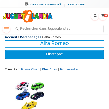
←
×
OÙ EST MA COMMANDE?
CONTACTER
0
Accueil
>
Personnages
> Alfa Romeo
Alfa Romeo
Filtrer par:
Trier Par:
Moins Cher
Plus Cher
Nouveauté
|
|