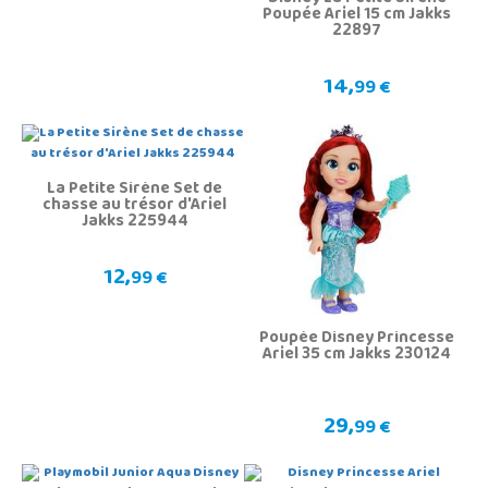
Poupée Ariel 15 cm Jakks
22897
14,
99 €
La Petite Sirène Set de
chasse au trésor d'Ariel
Jakks 225944
12,
99 €
Poupée Disney Princesse
Ariel 35 cm Jakks 230124
29,
99 €