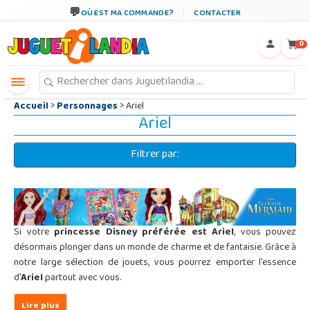
←
×
OÙ EST MA COMMANDE?
CONTACTER
0
Accueil
>
Personnages
> Ariel
Ariel
Filtrer par:
Si votre
princesse Disney préférée est Ariel
, vous pouvez
désormais plonger dans un monde de charme et de fantaisie. Grâce à
notre large sélection de jouets, vous pourrez emporter l'essence
d'
Ariel
partout avec vous.