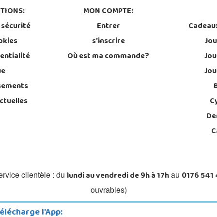
TIONS:
MON COMPTE:
 sécurité
Entrer
Cadeau
okies
s'inscrire
Jou
entialité
Où est ma commande?
Jou
ue
Jou
sements
ctuelles
C
De
C
lundi au vendredi de 9h à 17h
0176 541
rvice clientèle : du
au
ouvrables)
élécharge l'App: