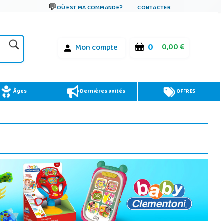
OÙ EST MA COMMANDE?
CONTACTER
0
0,00 €
Mon compte
Âges
Dernières unités
OFFRES