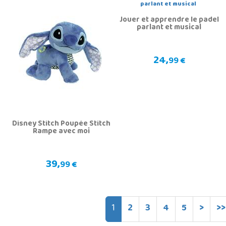
Jouer et apprendre le padel
parlant et musical
24,
99 €
Disney Stitch Poupée Stitch
Rampe avec moi
39,
99 €
1
2
3
4
5
>
>>