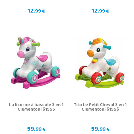
12,
12,
99 €
99 €
La licorne à bascule 3 en 1
Tito Le Petit Cheval 3 en 1
Clementoni 61555
Clementoni 61556
59,
59,
99 €
99 €