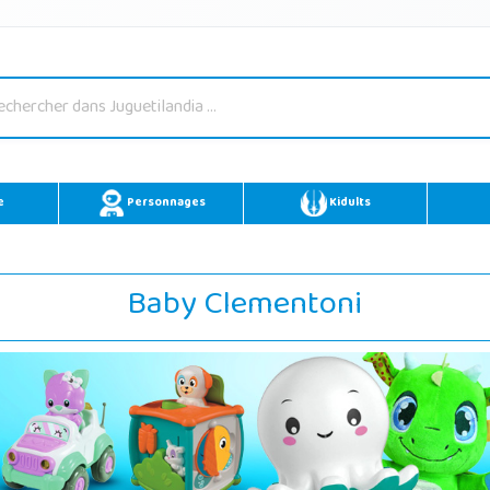
e
Personnages
Kidults
Baby Clementoni