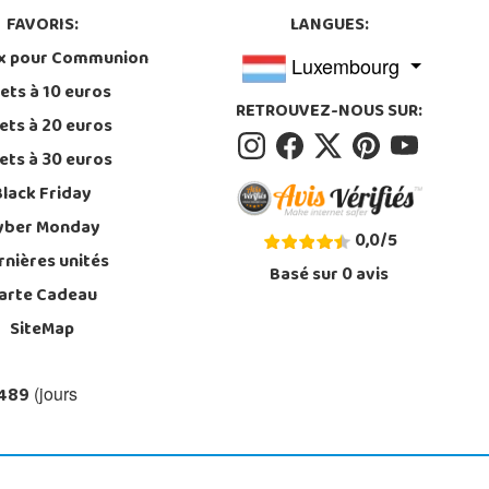
FAVORIS:
LANGUES:
x pour Communion
Luxembourg
ets à 10 euros
RETROUVEZ-NOUS SUR:
ets à 20 euros
ets à 30 euros
Black Friday
yber Monday
0,0
/
5
rnières unités
Basé sur
0
avis
arte Cadeau
SiteMap
 489
(jours