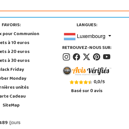
FAVORIS:
LANGUES:
x pour Communion
Luxembourg
ets à 10 euros
RETROUVEZ-NOUS SUR:
ets à 20 euros
ets à 30 euros
Black Friday
yber Monday
0,0
/
5
rnières unités
Basé sur
0
avis
arte Cadeau
SiteMap
 489
(jours