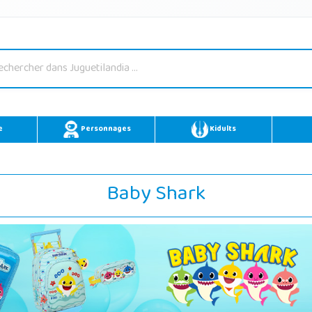
e
Personnages
Kidults
Baby Shark