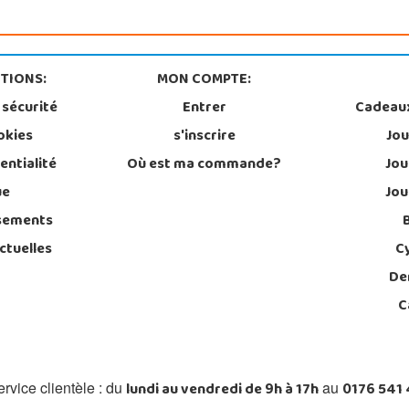
TIONS:
MON COMPTE:
 sécurité
Entrer
Cadeau
okies
s'inscrire
Jou
entialité
Où est ma commande?
Jou
ue
Jou
sements
ctuelles
C
De
C
lundi au vendredi de 9h à 17h
0176 541
rvice clientèle : du
au