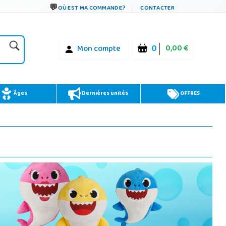
OÙ EST MA COMMANDE?
CONTACTER
0
0,00 €
Mon compte
Âges
Dernières unités
OFFRES