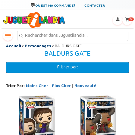
←
×
OÙ EST MA COMMANDE?
CONTACTER
0
Accueil
>
Personnages
> BALDURS GATE
BALDURS GATE
Filtrer par:
Trier Par:
Moins Cher
Plus Cher
Nouveauté
|
|