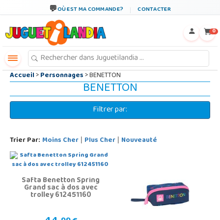
←
×
OÙ EST MA COMMANDE?
CONTACTER
0
Accueil
>
Personnages
> BENETTON
BENETTON
Filtrer par:
Trier Par:
Moins Cher
Plus Cher
Nouveauté
|
|
Safta Benetton Spring
Grand sac à dos avec
trolley 612451160