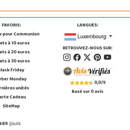
FAVORIS:
LANGUES:
x pour Communion
Luxembourg
ets à 10 euros
RETROUVEZ-NOUS SUR:
ets à 20 euros
ets à 30 euros
Black Friday
yber Monday
0,0
/
5
rnières unités
Basé sur
0
avis
arte Cadeau
SiteMap
 489
(jours