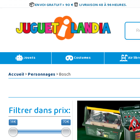
ENVOI GRATUIT > 90 €
LIVRAISON 48 À 96 HEURES.
Jouets
Costumes
Air libr
Accueil
>
Personnages
> Bosch
Filtrer dans prix:
14€
70€