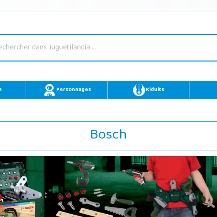
e
Personnages
Kidults
Bosch