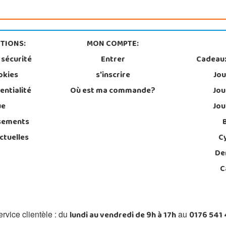
TIONS:
MON COMPTE:
 sécurité
Entrer
Cadeau
okies
s'inscrire
Jou
entialité
Où est ma commande?
Jou
ue
Jou
sements
ctuelles
C
De
C
lundi au vendredi de 9h à 17h
0176 541
rvice clientèle : du
au