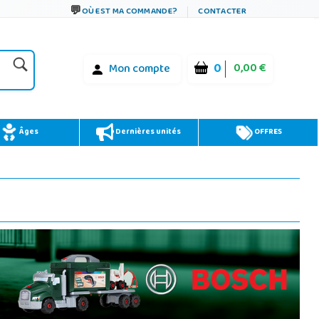
OÙ EST MA COMMANDE?
CONTACTER
0
0,00 €
Mon compte
Âges
Dernières unités
OFFRES