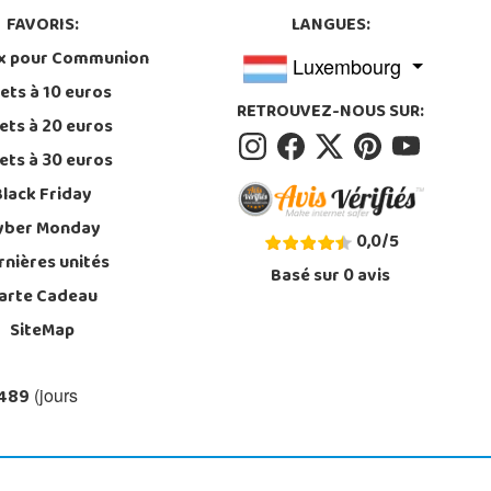
FAVORIS:
LANGUES:
x pour Communion
Luxembourg
ets à 10 euros
RETROUVEZ-NOUS SUR:
ets à 20 euros
ets à 30 euros
Black Friday
yber Monday
0,0
/
5
rnières unités
Basé sur
0
avis
arte Cadeau
SiteMap
 489
(jours