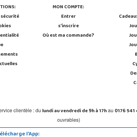
TIONS:
MON COMPTE:
 sécurité
Entrer
Cadeau
okies
s'inscrire
Jou
entialité
Où est ma commande?
Jou
ue
Jou
sements
ctuelles
C
De
C
lundi au vendredi de 9h à 17h
0176 541
rvice clientèle : du
au
ouvrables)
élécharge l'App: