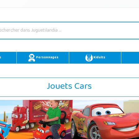
e
Personnages
Kidults
Jouets Cars