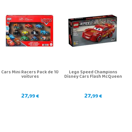
Cars Mini Racers Pack de 10
Lego Speed Champions
voitures
Disney Cars Flash McQueen
27,
27,
99 €
99 €