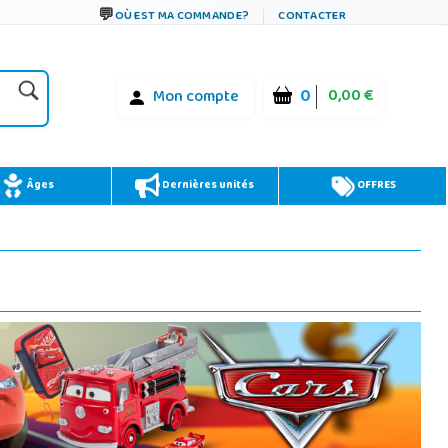
OÙ EST MA COMMANDE?
CONTACTER
0
0,00 €
Mon compte
Âges
Dernières unités
OFFRES