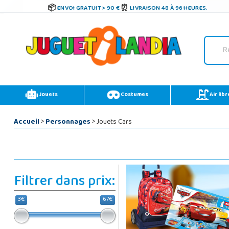
ENVOI GRATUIT > 90 €
LIVRAISON 48 À 96 HEURES.
Jouets
Costumes
Air libr
Accueil
>
Personnages
> Jouets Cars
Filtrer dans prix:
3€
67€