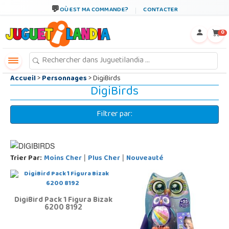
←
×
OÙ EST MA COMMANDE?
CONTACTER
0
Accueil
>
Personnages
> DigiBirds
DigiBirds
Filtrer par:
Trier Par:
Moins Cher
Plus Cher
Nouveauté
|
|
DigiBird Pack 1 Figura Bizak
6200 8192