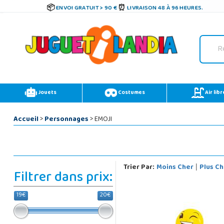
ENVOI GRATUIT > 90 €
LIVRAISON 48 À 96 HEURES.
Jouets
Costumes
Air libr
Accueil
>
Personnages
> EMOJI
Trier Par:
Moins Cher
Plus Ch
|
Filtrer dans prix:
19€
20€