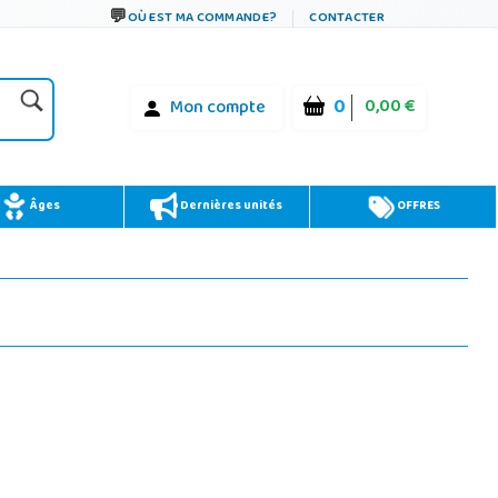
OÙ EST MA COMMANDE?
CONTACTER
0
0,00 €
Mon compte
Âges
Dernières unités
OFFRES