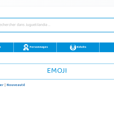
e
Personnages
Kidults
EMOJI
er
Nouveauté
|