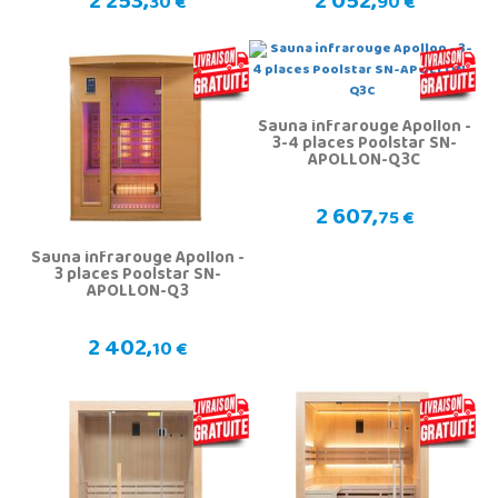
2 253,
2 052,
30 €
90 €
Sauna infrarouge Apollon -
3-4 places Poolstar SN-
APOLLON-Q3C
2 607,
75 €
Sauna infrarouge Apollon -
3 places Poolstar SN-
APOLLON-Q3
2 402,
10 €