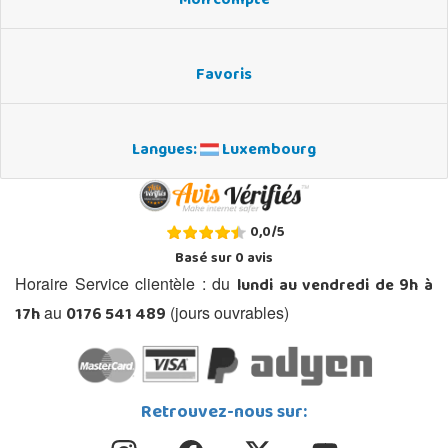
Mon compte
Favoris
Langues:
Luxembourg
0,0
/
5
Basé sur
0
avis
lundi au vendredi de 9h à
Horaire Service clientèle : du
17h
0176 541 489
au
(jours ouvrables)
Retrouvez-nous sur: