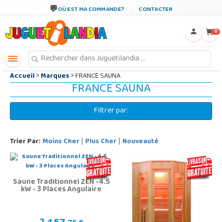
←
×
OÙ EST MA COMMANDE?
CONTACTER
0
Accueil
>
Marques
> FRANCE SAUNA
FRANCE SAUNA
Filtrer par:
Trier Par:
Moins Cher
Plus Cher
Nouveauté
|
|
Saune Traditionnel ZEN -4.5
kW - 3 Places Angulaire