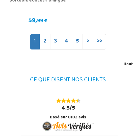
portable éducatif bilingue
59,
99 €
1
2
3
4
5
>
>>
Haut
CE QUE DISENT NOS CLIENTS
4.5/5
Basé sur 8102 avis