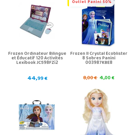
Outlet Panini 50%
Frozen Ordinateur Bilingue
Frozen II Crystal Ecoblister
et Éducatif 120 Activités
8 Sobres Panini
Lexibook JC598FZi2
003987KBE8
44,
4,
8,
99 €
00 €
00 €