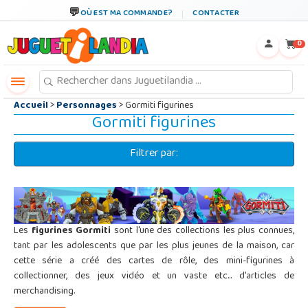
←
×
OÙ EST MA COMMANDE?
CONTACTER
0
Accueil
>
Personnages
> Gormiti figurines
Gormiti figurines
Filtrer par:
Les
figurines Gormiti
sont l'une des collections les plus connues,
tant par les adolescents que par les plus jeunes de la maison, car
cette série a créé des cartes de rôle, des mini-figurines à
collectionner, des jeux vidéo et un vaste etc... d'articles de
merchandising.