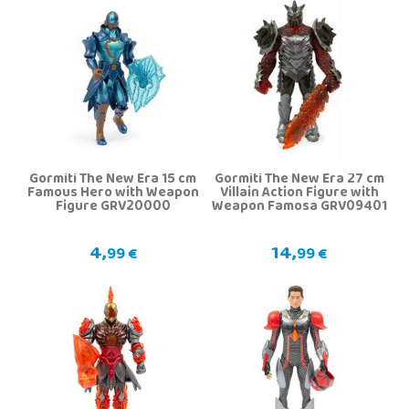
Gormiti The New Era 15 cm
Gormiti The New Era 27 cm
Famous Hero with Weapon
Villain Action Figure with
Figure GRV20000
Weapon Famosa GRV09401
4,
14,
99 €
99 €