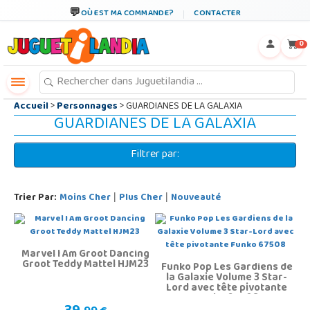
←
×
OÙ EST MA COMMANDE?
CONTACTER
0
Accueil
>
Personnages
> GUARDIANES DE LA GALAXIA
GUARDIANES DE LA GALAXIA
Filtrer par:
Trier Par:
Moins Cher
Plus Cher
Nouveauté
|
|
Marvel I Am Groot Dancing
Groot Teddy Mattel HJM23
Funko Pop Les Gardiens de
la Galaxie Volume 3 Star-
Lord avec tête pivotante
Funko 67508