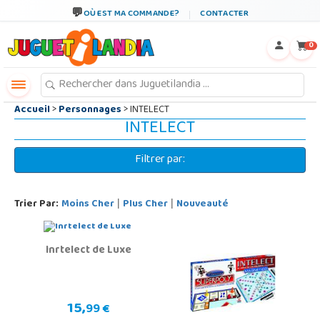
←
×
OÙ EST MA COMMANDE?
CONTACTER
0
Accueil
>
Personnages
> INTELECT
INTELECT
Filtrer par:
Trier Par:
Moins Cher
Plus Cher
Nouveauté
|
|
Inrtelect de Luxe
15,
99 €