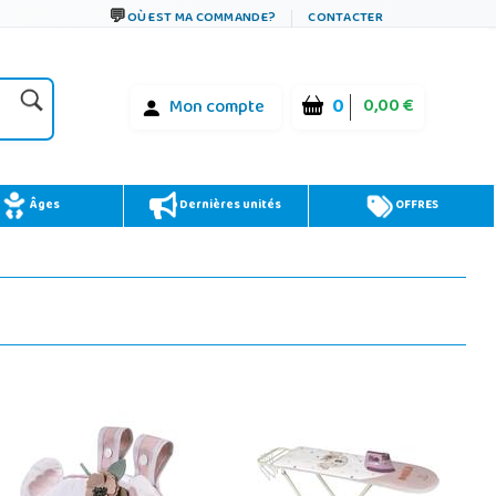
OÙ EST MA COMMANDE?
CONTACTER
0
0,00 €
Mon compte
Âges
Dernières unités
OFFRES