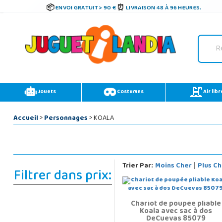
ENVOI GRATUIT > 90 €
LIVRAISON 48 À 96 HEURES.
Jouets
Costumes
Air libr
Accueil
>
Personnages
> KOALA
Trier Par:
Moins Cher
Plus Ch
|
Filtrer dans prix:
Chariot de poupée pliable
Koala avec sac à dos
DeCuevas 85079