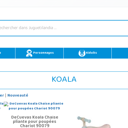
e
Personnages
Kidults
KOALA
er
Nouveauté
|
DeCuevas Koala Chaise
pliante pour poupées
Chariot 90079