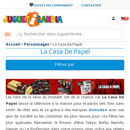
←
×
OÙ EST MA COMMANDE?
CONTACTER
0
Accueil
>
Personnages
> La Casa De Papel
La Casa De Papel
Filtrer par:
Les fans de la série du moment ont de la chance, car
La Casa De
Papel
laisse la télévision à la maison pour le plaisir des fans sans
sortir de chez eux, et ce grâce à des marques
Asmodee
avec ses
jeux de société ou les costumes les plus réussis pour vos fêtes les
plus spéciales. Ressentez le frisson d'être Tokyo, Berlin, Nairobi,
Denver ou Le Professeur dans votre propre peau grâce aux objets