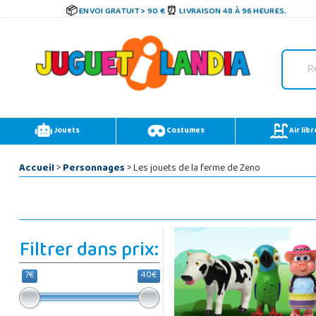
ENVOI GRATUIT > 90 €
LIVRAISON 48 À 96 HEURES.
Jouets
Costumes
Air libr
Accueil
>
Personnages
> Les jouets de la ferme de Zeno
Filtrer dans prix:
7€
40€