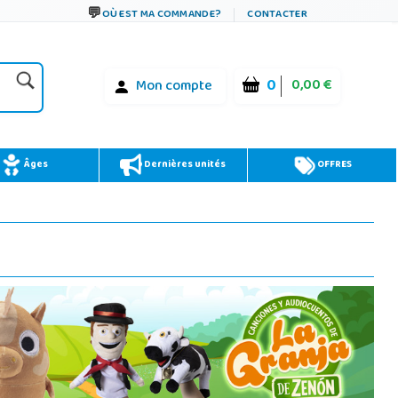
OÙ EST MA COMMANDE?
CONTACTER
0
0,00 €
Mon compte
Âges
Dernières unités
OFFRES