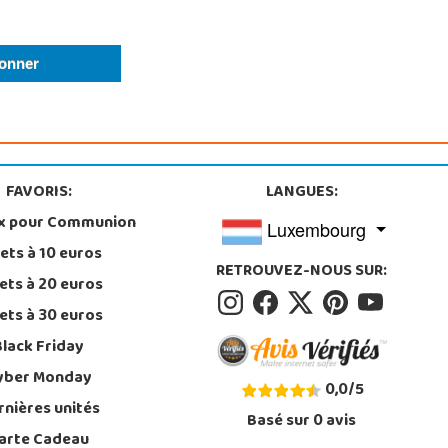
FAVORIS:
LANGUES:
x pour Communion
Luxembourg
ets à 10 euros
RETROUVEZ-NOUS SUR:
ets à 20 euros
ets à 30 euros
Black Friday
yber Monday
0,0
/
5
rnières unités
Basé sur
0
avis
arte Cadeau