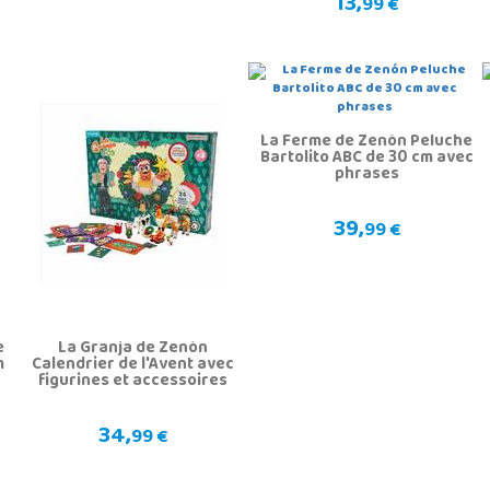
13,
99 €
La Ferme de Zenón Peluche
Bartolito ABC de 30 cm avec
phrases
39,
99 €
e
La Granja de Zenón
m
Calendrier de l'Avent avec
figurines et accessoires
34,
99 €