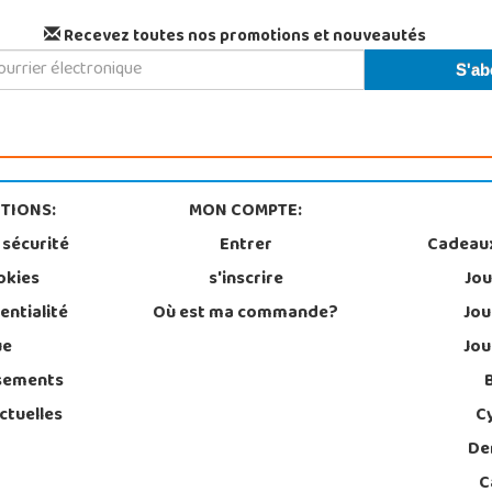
Recevez toutes nos promotions et nouveautés
TIONS:
MON COMPTE:
 sécurité
Entrer
Cadeau
okies
s'inscrire
Jou
entialité
Où est ma commande?
Jou
ue
Jou
sements
ctuelles
C
De
C