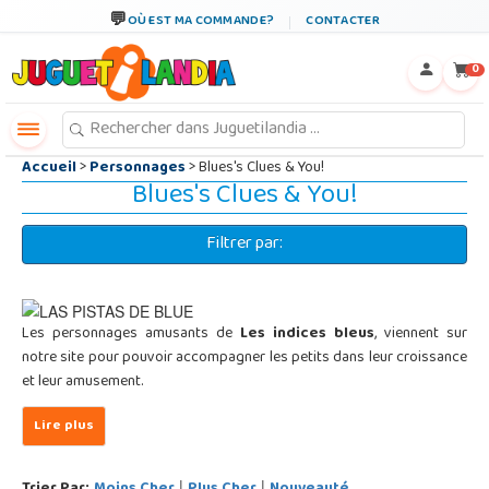
←
×
OÙ EST MA COMMANDE?
CONTACTER
0
Accueil
>
Personnages
> Blues's Clues & You!
Blues's Clues & You!
Filtrer par:
Les personnages amusants de
Les indices bleus
, viennent sur
notre site pour pouvoir accompagner les petits dans leur croissance
et leur amusement.
|
|