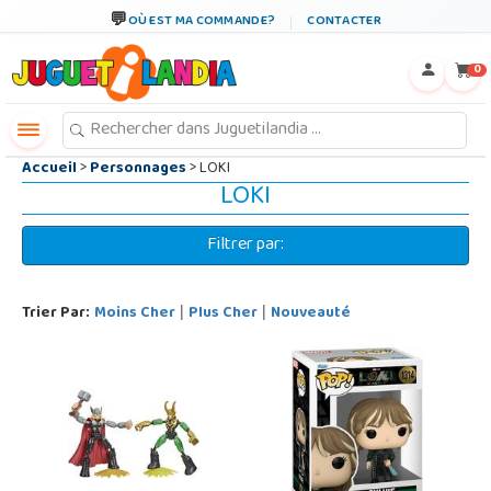
←
×
OÙ EST MA COMMANDE?
CONTACTER
0
Accueil
>
Personnages
> LOKI
LOKI
Filtrer par:
Trier Par:
Moins Cher
Plus Cher
Nouveauté
|
|