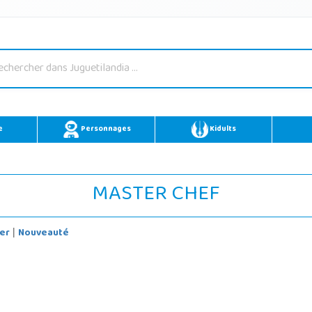
e
Personnages
Kidults
MASTER CHEF
er
Nouveauté
|