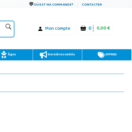
OÙ EST MA COMMANDE?
CONTACTER
0
0,00 €
Mon compte
Âges
Dernières unités
OFFRES