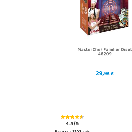
MasterChef Familier Diset
46209
29,
95 €
4.5/5