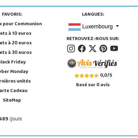
FAVORIS:
LANGUES:
x pour Communion
Luxembourg
ets à 10 euros
RETROUVEZ-NOUS SUR:
ets à 20 euros
ets à 30 euros
Black Friday
yber Monday
0,0
/
5
rnières unités
Basé sur
0
avis
arte Cadeau
SiteMap
 489
(jours