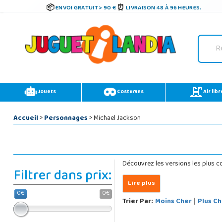
ENVOI GRATUIT > 90 €
LIVRAISON 48 À 96 HEURES.
Jouets
Costumes
Air libr
Accueil
>
Personnages
> Michael Jackson
Découvrez les versions les plus co
Filtrer dans prix:
0€
0€
Trier Par:
Moins Cher
Plus Ch
|