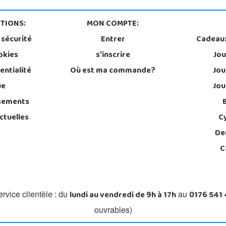
TIONS:
MON COMPTE:
 sécurité
Entrer
Cadeau
okies
s'inscrire
Jou
entialité
Où est ma commande?
Jou
ue
Jou
sements
ctuelles
C
De
C
lundi au vendredi de 9h à 17h
0176 541
rvice clientèle : du
au
ouvrables)