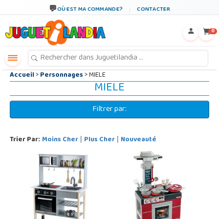
←
×
OÙ EST MA COMMANDE?
CONTACTER
0
Accueil
>
Personnages
> MIELE
MIELE
Filtrer par:
Trier Par:
Moins Cher
Plus Cher
Nouveauté
|
|