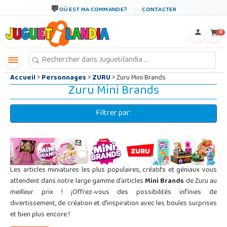
←
×
OÙ EST MA COMMANDE?
CONTACTER
0
Accueil
>
Personnages
>
ZURU
> Zuru Mini Brands
Zuru Mini Brands
Filtrer par:
Les articles miniatures les plus populaires, créatifs et géniaux vous
attendent dans notre large gamme d'articles
Mini Brands
de Zuru au
meilleur prix ! ¡Offrez-vous des possibilités infinies de
divertissement, de création et d'inspiration avec les boules surprises
et bien plus encore !