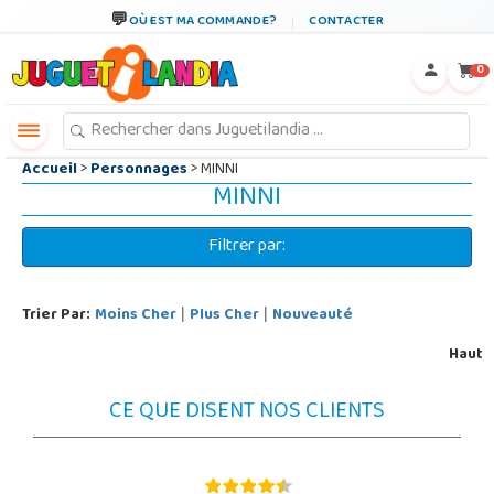
←
×
OÙ EST MA COMMANDE?
CONTACTER
0
Accueil
>
Personnages
> MINNI
MINNI
Filtrer par:
Trier Par:
Moins Cher
Plus Cher
Nouveauté
|
|
Haut
CE QUE DISENT NOS CLIENTS