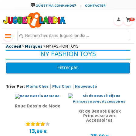
←
×
OÙ EST MA COMMANDE?
CONTACTER
0
Accueil
>
Marques
> NY FASHION TOYS
NY FASHION TOYS
Filtrer par:
Trier Par:
Moins Cher
Plus Cher
Nouveauté
|
|
Roue Dessin de Mode
Kit de Beauté Bijoux
Princesse avec
Accessoires
13,
99 €