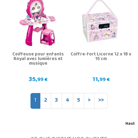
Coiffeuse pour enfants
Coffre-fort Licorne 12 x 18 x
Royal avec lumières et
15 cm
musique
35,
11,
99 €
99 €
1
2
3
4
5
>
>>
Haut