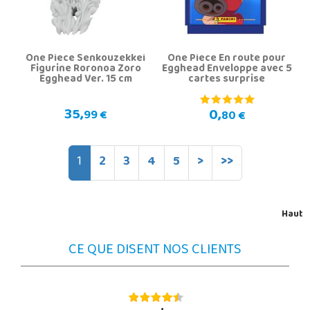
One Piece Senkouzekkei
One Piece En route pour
Figurine Roronoa Zoro
Egghead Enveloppe avec 5
Egghead Ver. 15 cm
cartes surprise
35,
0,
99 €
80 €
1
2
3
4
5
>
>>
Haut
CE QUE DISENT NOS CLIENTS