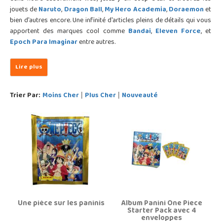
jouets de
Naruto
,
Dragon Ball
,
My Hero Academia
,
Doraemon
et
bien d'autres encore. Une infinité d'articles pleins de détails qui vous
apportent des marques cool comme
Bandai
,
Eleven Force
, et
Epoch Para Imaginar
entre autres.
Trier Par:
Moins Cher
Plus Cher
Nouveauté
|
|
Une pièce sur les paninis
Album Panini One Piece
Starter Pack avec 4
enveloppes