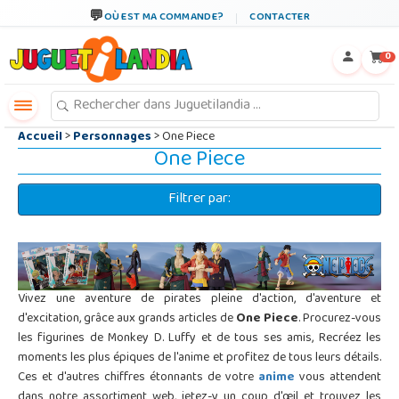
←
×
OÙ EST MA COMMANDE?
CONTACTER
0
Accueil
>
Personnages
> One Piece
One Piece
Filtrer par:
Vivez une aventure de pirates pleine d'action, d'aventure et
d'excitation, grâce aux grands articles de
One Piece
. Procurez-vous
les figurines de Monkey D. Luffy et de tous ses amis, Recréez les
moments les plus épiques de l'anime et profitez de tous leurs détails.
Ces et d'autres chiffres étonnants de votre
anime
vous attendent
dans notre assortiment web, jetez-y un coup d'œil et trouvez les