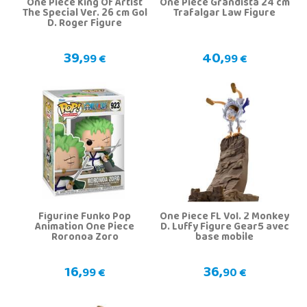
One Piece King Of Artist
One Piece Grandista 24 cm
The Special Ver. 26 cm Gol
Trafalgar Law Figure
D. Roger Figure
39,
40,
99 €
99 €
Figurine Funko Pop
One Piece FL Vol. 2 Monkey
Animation One Piece
D. Luffy Figure Gear5 avec
Roronoa Zoro
base mobile
16,
36,
99 €
90 €