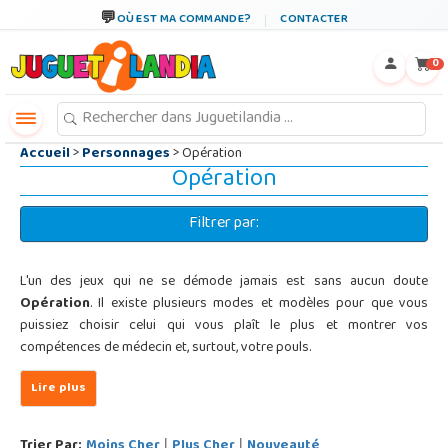
←
×
OÙ EST MA COMMANDE?
CONTACTER
0
Accueil
>
Personnages
> Opération
Opération
Filtrer par:
L'un des jeux qui ne se démode jamais est sans aucun doute
Opération
. Il existe plusieurs modes et modèles pour que vous
puissiez choisir celui qui vous plaît le plus et montrer vos
compétences de médecin et, surtout, votre pouls.
Trier Par:
Moins Cher
Plus Cher
Nouveauté
|
|