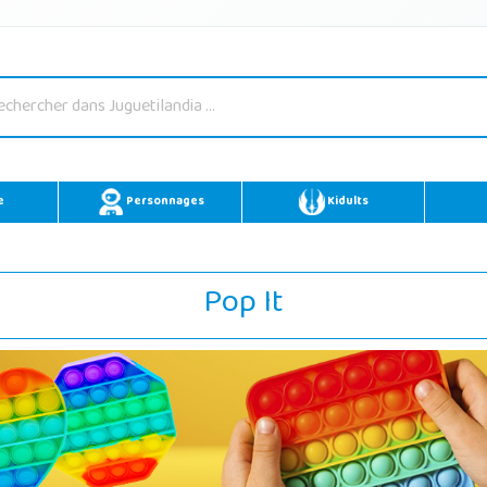
e
Personnages
Kidults
Pop It