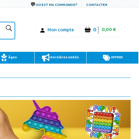
OÙ EST MA COMMANDE?
CONTACTER
0
0,00 €
Mon compte
Âges
Dernières unités
OFFRES