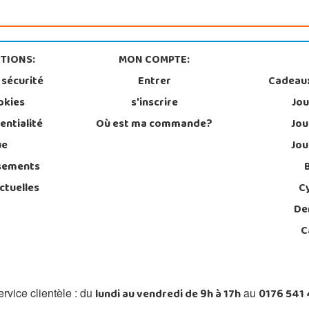
TIONS:
MON COMPTE:
 sécurité
Entrer
Cadeau
okies
s'inscrire
Jou
entialité
Où est ma commande?
Jou
ue
Jou
sements
ctuelles
C
De
C
lundi au vendredi de 9h à 17h
0176 541
rvice clientèle : du
au