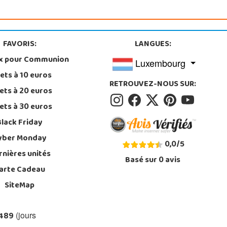
FAVORIS:
LANGUES:
x pour Communion
Luxembourg
ets à 10 euros
RETROUVEZ-NOUS SUR:
ets à 20 euros
ets à 30 euros
Black Friday
yber Monday
0,0
/
5
rnières unités
Basé sur
0
avis
arte Cadeau
SiteMap
 489
(jours