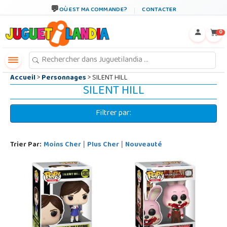
←
×
OÙ EST MA COMMANDE?
CONTACTER
0
Accueil
>
Personnages
> SILENT HILL
SILENT HILL
Filtrer par:
Trier Par:
Moins Cher
Plus Cher
Nouveauté
|
|