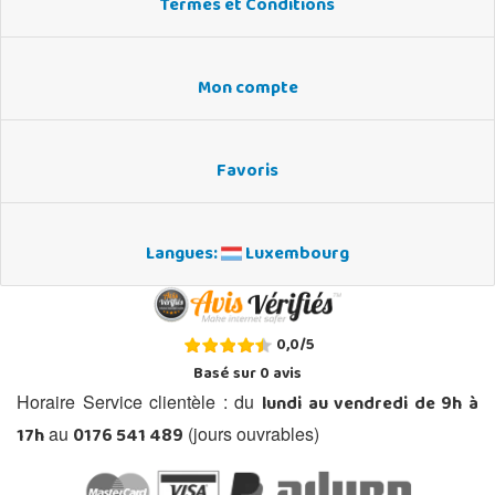
Termes et Conditions
Mon compte
Favoris
Langues:
Luxembourg
0,0
/
5
Basé sur
0
avis
lundi au vendredi de 9h à
Horaire Service clientèle : du
17h
0176 541 489
au
(jours ouvrables)