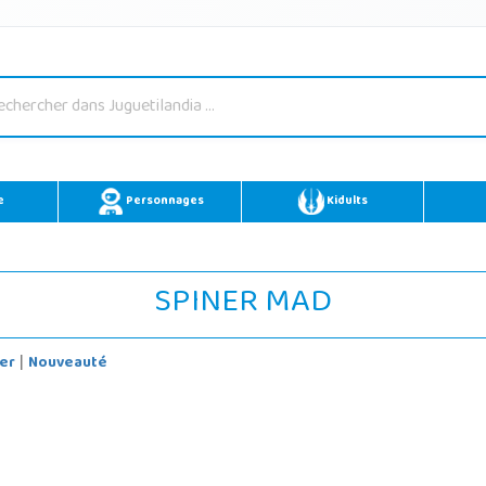
e
Personnages
Kidults
SPINER MAD
er
Nouveauté
|