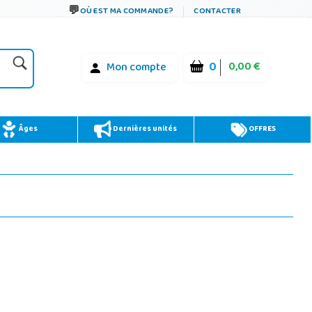
OÙ EST MA COMMANDE?
CONTACTER
0
0,00 €
Mon compte
Âges
Dernières unités
OFFRES