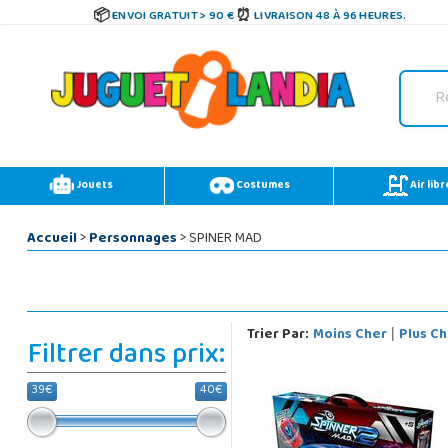
ENVOI GRATUIT > 90 €
LIVRAISON 48 À 96 HEURES.
Jouets
Costumes
Air libr
Accueil
>
Personnages
> SPINER MAD
Trier Par:
Moins Cher
Plus Ch
|
Filtrer dans prix:
39€
40€