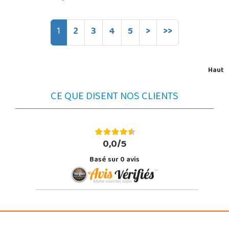
1
2
3
4
5
>
>>
Haut
CE QUE DISENT NOS CLIENTS
0,0/5
Basé sur
0
avis