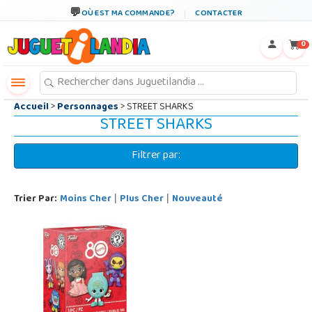
←
×
OÙ EST MA COMMANDE?
CONTACTER
0
Accueil
>
Personnages
> STREET SHARKS
STREET SHARKS
Filtrer par:
Trier Par:
Moins Cher
Plus Cher
Nouveauté
|
|