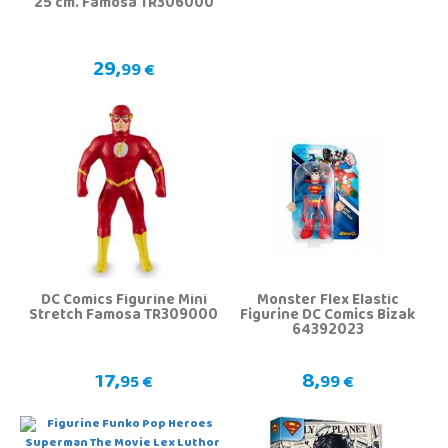
25 cm. Famosa TR306000
29,
99 €
DC Comics Figurine Mini
Monster Flex Elastic
Stretch Famosa TR309000
Figurine DC Comics Bizak
64392023
17,
8,
95 €
99 €