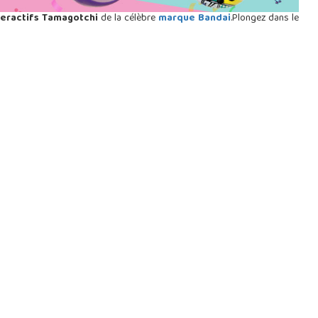
teractifs Tamagotchi
de la célèbre
marque Bandai
.Plongez dans le