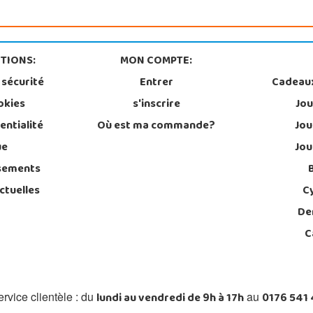
TIONS:
MON COMPTE:
 sécurité
Entrer
Cadeau
okies
s'inscrire
Jou
entialité
Où est ma commande?
Jou
ue
Jou
sements
ctuelles
C
De
C
lundi au vendredi de 9h à 17h
0176 541
rvice clientèle : du
au