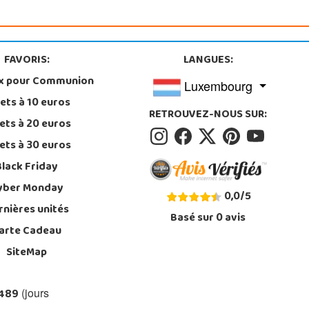
FAVORIS:
LANGUES:
x pour Communion
Luxembourg
ets à 10 euros
RETROUVEZ-NOUS SUR:
ets à 20 euros
ets à 30 euros
Black Friday
yber Monday
0,0
/
5
rnières unités
Basé sur
0
avis
arte Cadeau
SiteMap
 489
(jours