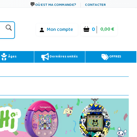
OÙ EST MA COMMANDE?
CONTACTER
0
0,00 €
Mon compte
Âges
Dernières unités
OFFRES