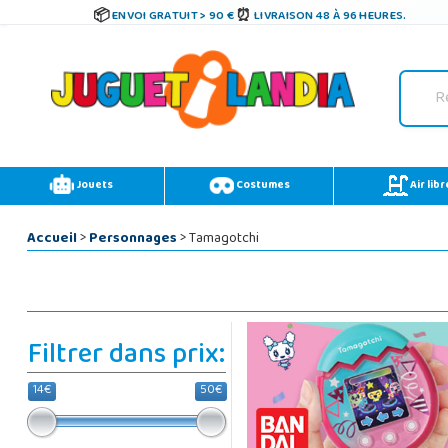
ENVOI GRATUIT > 90 €
LIVRAISON 48 À 96 HEURES.
Jouets
Costumes
Air libr
Accueil
>
Personnages
> Tamagotchi
Filtrer dans prix:
14€
50€