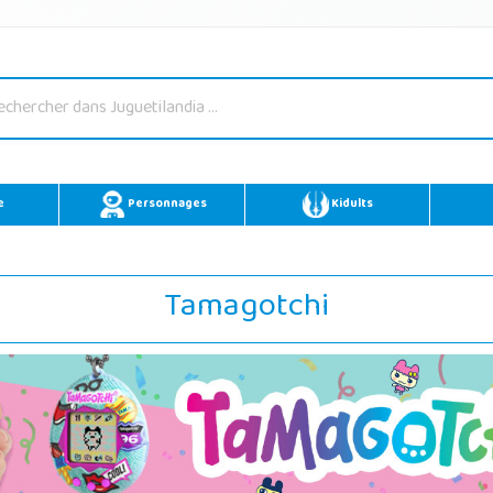
e
Personnages
Kidults
Tamagotchi