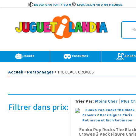
ENVOI GRATUIT > 90 €
LIVRAISON 48 À 96 HEURES.
Jouets
Costumes
Air libr
Accueil
>
Personnages
> THE BLACK CROWES
Trier Par:
Moins Cher
Plus Ch
|
Filtrer dans prix:
Funko Pop Rocks The Blac
Crowes 2 Pack Figure Chri