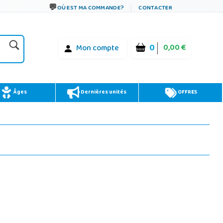
OÙ EST MA COMMANDE?
CONTACTER
0
0,00 €
Mon compte
Âges
Dernières unités
OFFRES