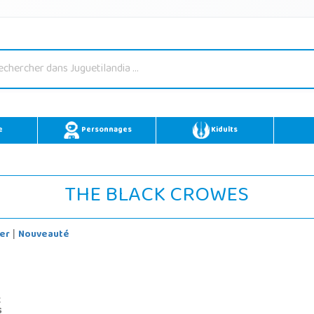
e
Personnages
Kidults
THE BLACK CROWES
er
Nouveauté
|
k
s