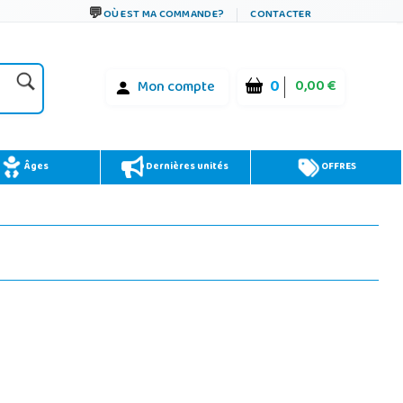
OÙ EST MA COMMANDE?
CONTACTER
0
0,00 €
Mon compte
Âges
Dernières unités
OFFRES