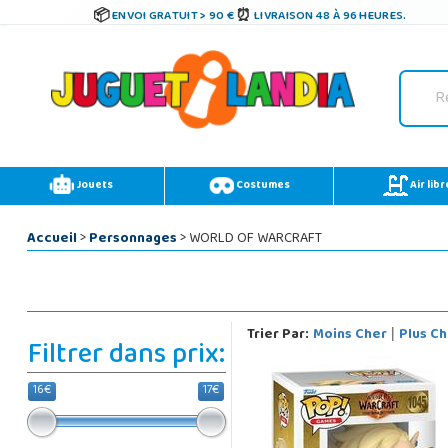
ENVOI GRATUIT > 90 €
LIVRAISON 48 À 96 HEURES.
Jouets
Costumes
Air libr
Accueil
>
Personnages
> WORLD OF WARCRAFT
Trier Par:
Moins Cher
Plus Ch
|
Filtrer dans prix:
16€
17€