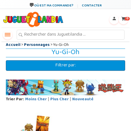
←
×
OÙ EST MA COMMANDE?
CONTACTER
0
Accueil
>
Personnages
> Yu-Gi-Oh
Yu-Gi-Oh
Filtrer par:
Trier Par:
Moins Cher
Plus Cher
Nouveauté
|
|