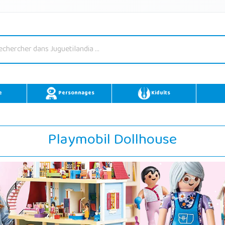
e
Personnages
Kidults
Playmobil Dollhouse