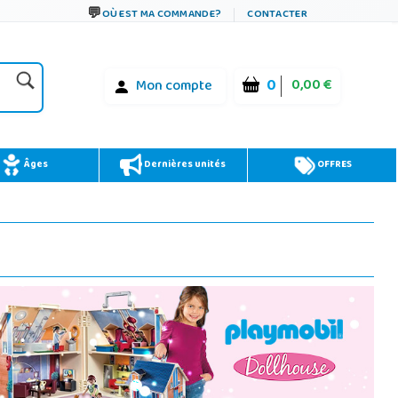
OÙ EST MA COMMANDE?
CONTACTER
0
0,00 €
Mon compte
Âges
Dernières unités
OFFRES