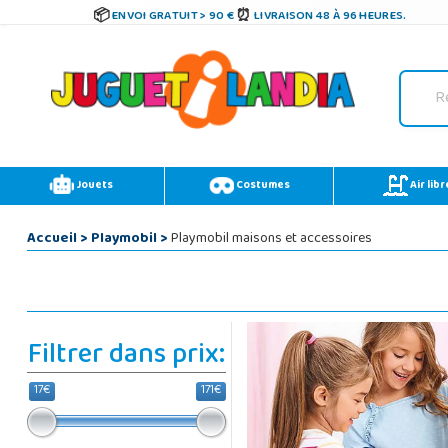
ENVOI GRATUIT > 90 €
LIVRAISON 48 À 96 HEURES.
Jouets
Costumes
Air libr
Accueil
>
Playmobil
>
Playmobil maisons et accessoires
Filtrer dans prix:
17€
171€