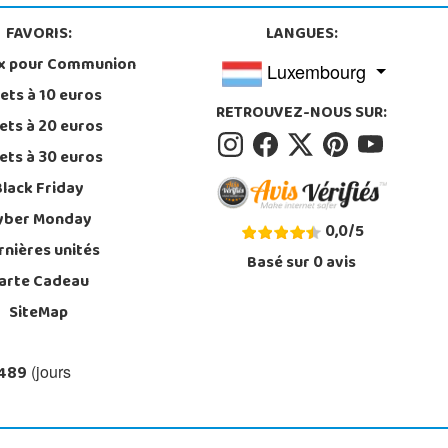
FAVORIS:
LANGUES:
x pour Communion
Luxembourg
ets à 10 euros
RETROUVEZ-NOUS SUR:
ets à 20 euros
ets à 30 euros
Black Friday
yber Monday
0,0
/
5
rnières unités
Basé sur
0
avis
arte Cadeau
SiteMap
 489
(jours