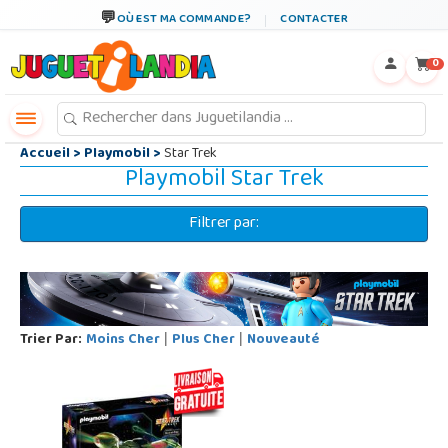
←
×
OÙ EST MA COMMANDE?
CONTACTER
0
Accueil
>
Playmobil
>
Star Trek
Playmobil Star Trek
Filtrer par:
Trier Par:
Moins Cher
Plus Cher
Nouveauté
|
|