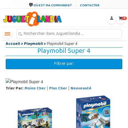
←
×
OÙ EST MA COMMANDE?
CONTACTER
0
Accueil
>
Playmobil
>
Playmobil Super 4
Playmobil Super 4
Filtrer par:
Trier Par:
Moins Cher
Plus Cher
Nouveauté
|
|