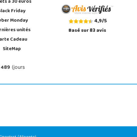
ets à 30 euros
Black Friday
yber Monday
4,9
/
5
rnières unités
Basé sur
83
avis
arte Cadeau
SiteMap
 489
(jours
nestrat (Alicante)