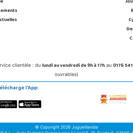
ue
Jou
sements
ctuelles
C
De
C
lundi au vendredi de 9h à 17h
0176 541
rvice clientèle : du
au
ouvrables)
élécharge l'App:
© Copyright 2026 Juguetilandia
.L. - Avda.Federico García Lorca 1 Local 5, 1º, Puerta 6, 03509, Fi