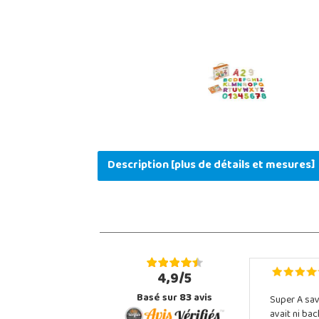
Description [plus de détails et mesures]
4,9/5
Basé sur
83
avis
Super A sav
avait ni ba