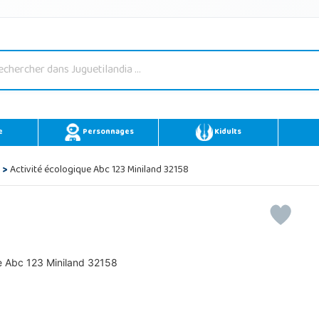
e
Personnages
Kidults
>
Activité écologique Abc 123 Miniland 32158