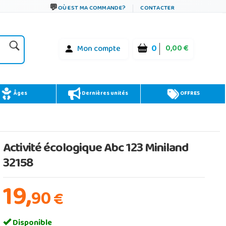
OÙ EST MA COMMANDE?
CONTACTER
0
0,00 €
Mon compte
Âges
Dernières unités
OFFRES
Activité écologique Abc 123 Miniland
32158
19,
90
€
Disponible