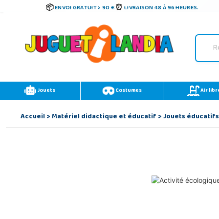
ENVOI GRATUIT > 90 €
LIVRAISON 48 À 96 HEURES.
Jouets
Costumes
Air libr
Accueil
>
Matériel didactique et éducatif
>
Jouets éducatifs