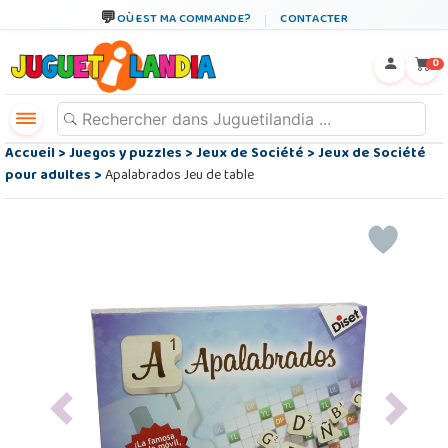
OÙ EST MA COMMANDE?
CONTACTER
←
×
0
Accueil
>
Juegos y puzzles
>
Jeux de Société
>
Jeux de Société
pour adultes
>
Apalabrados Jeu de table
Previous
Next