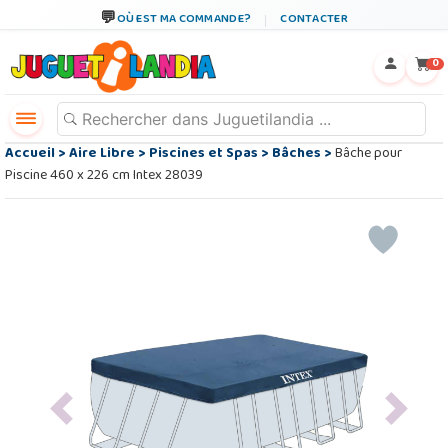
OÙ EST MA COMMANDE?
CONTACTER
←
×
0
Accueil
>
Aire Libre
>
Piscines et Spas
>
Bâches
>
Bâche pour
Piscine 460 x 226 cm Intex 28039
Previous
Next