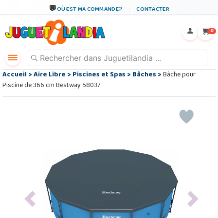
OÙ EST MA COMMANDE?
CONTACTER
←
×
0
Accueil
>
Aire Libre
>
Piscines et Spas
>
Bâches
>
Bâche pour
Piscine de 366 cm Bestway 58037
Previous
Next