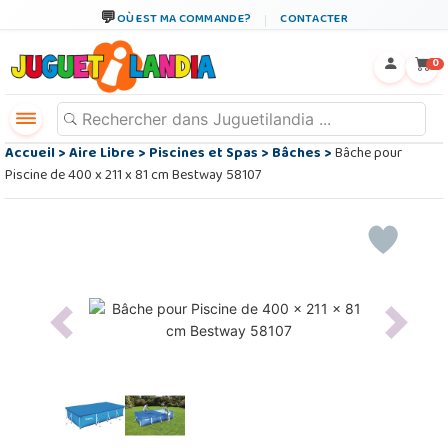
OÙ EST MA COMMANDE?
CONTACTER
←
×
0
Accueil
>
Aire Libre
>
Piscines et Spas
>
Bâches
>
Bâche pour
Piscine de 400 x 211 x 81 cm Bestway 58107
Previous
Next