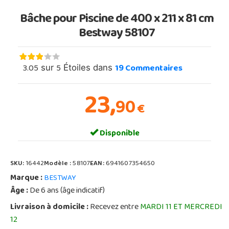
Bâche pour Piscine de 400 x 211 x 81 cm
Bestway 58107
3.05
5
19
Commentaires
sur
Étoiles dans
23,
90
€
Disponible
SKU:
16442
Modèle :
58107
EAN:
6941607354650
Marque :
BESTWAY
Âge :
De 6 ans (âge indicatif)
Livraison à domicile :
Recevez entre
MARDI 11 ET MERCREDI
12