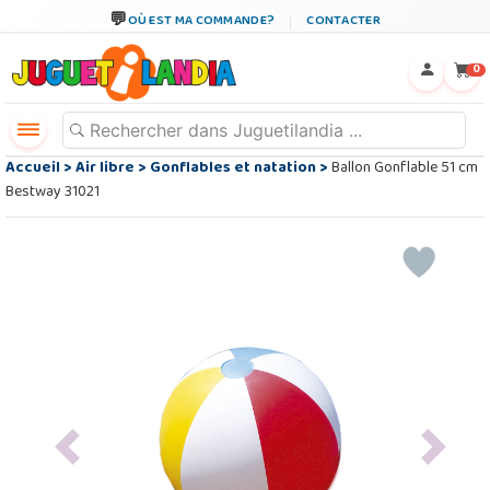
OÙ EST MA COMMANDE?
CONTACTER
←
×
0
Accueil
>
Air libre
>
Gonflables et natation
>
Ballon Gonflable 51 cm
Bestway 31021
Previous
Next