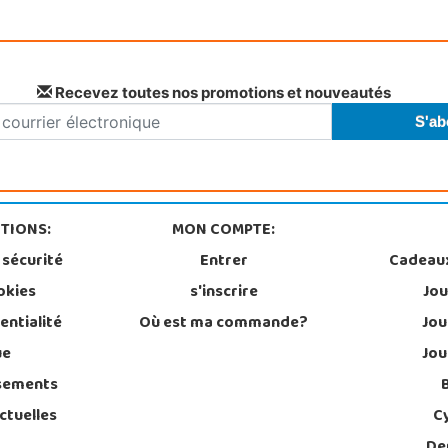
Recevez toutes nos promotions et nouveautés
TIONS:
MON COMPTE:
 sécurité
Entrer
Cadeau
okies
s'inscrire
Jou
entialité
Où est ma commande?
Jou
ue
Jou
sements
ctuelles
C
De