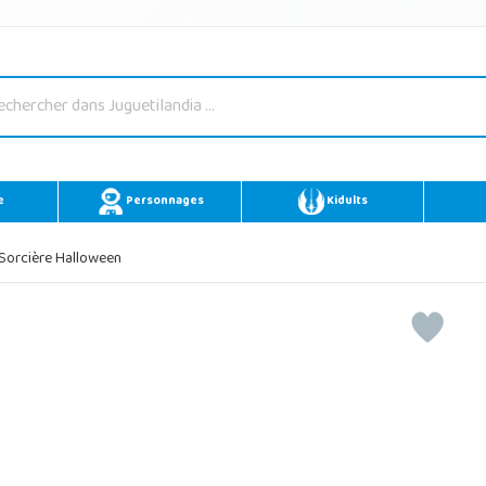
e
Personnages
Kidults
Sorcière Halloween