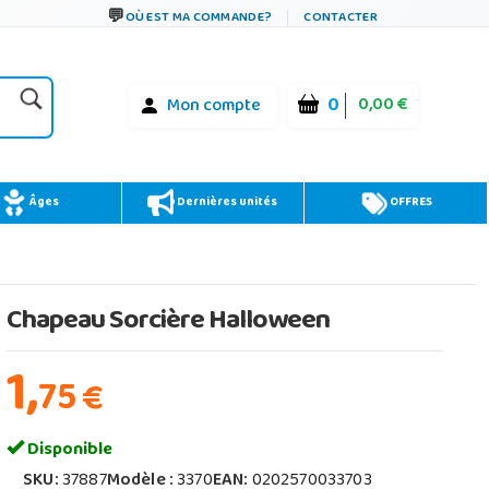
OÙ EST MA COMMANDE?
CONTACTER
0
0,00 €
Mon compte
Âges
Dernières unités
OFFRES
Chapeau Sorcière Halloween
1,
75
€
Disponible
SKU:
37887
Modèle :
3370
EAN:
0202570033703