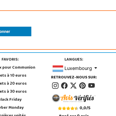
FAVORIS:
LANGUES:
x pour Communion
Luxembourg
ets à 10 euros
RETROUVEZ-NOUS SUR:
ets à 20 euros
ets à 30 euros
Black Friday
yber Monday
0,0
/
5
rnières unités